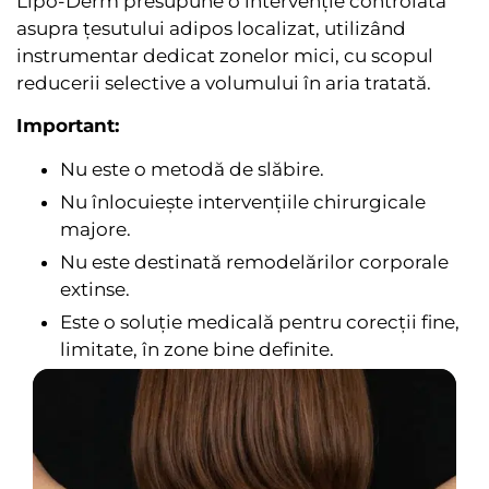
Lipo-Derm presupune o intervenție controlată
asupra țesutului adipos localizat, utilizând
instrumentar dedicat zonelor mici, cu scopul
reducerii selective a volumului în aria tratată.
Important:
Nu este o metodă de slăbire.
Nu înlocuiește intervențiile chirurgicale
majore.
Nu este destinată remodelărilor corporale
extinse.
Este o soluție medicală pentru corecții fine,
limitate, în zone bine definite.