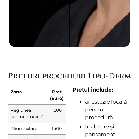
Prețuri proceduri Lipo-Derm
Prețul include:
Zona
Preț
(Euro)
anestezie locală
pentru
Regiunea
1200
submentonieră
procedură
toaletare și
Pliuri axilare
1400
pansament