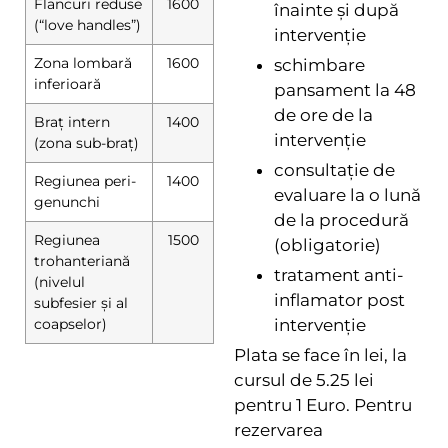
Flancuri reduse
1600
înainte și după
(“love handles”)
intervenție
Zona lombară
1600
schimbare
inferioară
pansament la 48
de ore de la
Braț intern
1400
intervenție
(zona sub-braț)
consultație de
Regiunea peri-
1400
evaluare la o lună
genunchi
de la procedură
Regiunea
1500
(obligatorie)
trohanteriană
tratament anti-
(nivelul
inflamator post
subfesier și al
coapselor)
intervenție
Plata se face în lei, la
cursul de 5.25 lei
pentru 1 Euro. Pentru
rezervarea