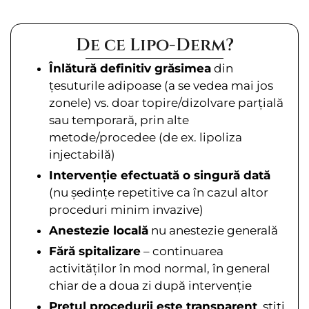
De ce Lipo-Derm?
Înlătură definitiv grăsimea
din
țesuturile adipoase (a se vedea mai jos
zonele) vs. doar topire/dizolvare parțială
sau temporară, prin alte
metode/procedee (de ex. lipoliza
injectabilă)
Intervenție efectuată o singură dată
(nu ședințe repetitive ca în cazul altor
proceduri minim invazive)
Anestezie locală
nu anestezie generală
Fără spitalizare
– continuarea
activităților în mod normal, în general
chiar de a doua zi după intervenție
Prețul procedurii este transparent
, știți