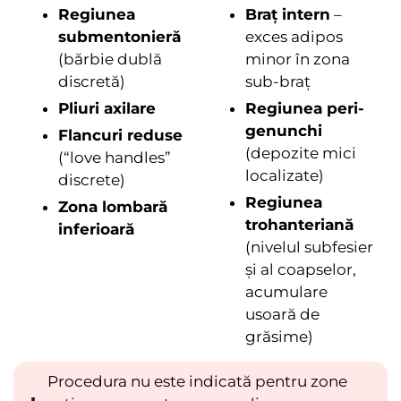
Regiunea
Braț intern
–
submentonieră
exces adipos
(bărbie dublă
minor în zona
discretă)
sub-braț
Pliuri axilare
Regiunea peri-
genunchi
Flancuri reduse
(depozite mici
(“love handles”
localizate)
discrete)
Regiunea
Zona lombară
trohanteriană
inferioară
(nivelul subfesier
și al coapselor,
acumulare
usoară de
grăsime)
Procedura nu este indicată pentru zone